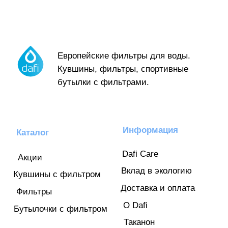
053-333-6748
Вс-пт: 09:00—18:00
Суббота — выходной
Разработка сайта BAT.agency
© 2023 Dafi Israel / 346144579 דנילין יקטרינה